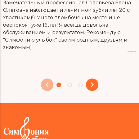
Замечательный профессионал Соловьёва Елена
б
Олеговна наблюдает и лечит мои зубки лет 20 с
с
хвостиком(!) Много пломбочек на месте и не
н
беспокоят уже 16 лет! Я всегда довольна
Л
обслуживанием и результатом. Рекомендую
п
"Симфонию улыбок" своим родным, друзьям и
б
знакомым)
у
Марина Федорова
а
,